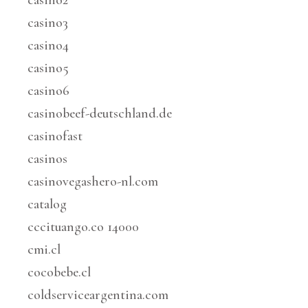
casino2
casino3
casino4
casino5
casino6
casinobeef-deutschland.de
casinofast
casinos
casinovegashero-nl.com
catalog
cccituango.co 14000
cmi.cl
cocobebe.cl
coldserviceargentina.com