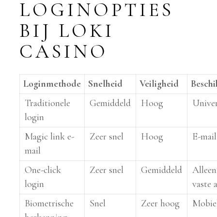
LOGINOPTIES
BIJ LOKI
CASINO
Loginmethode
Snelheid
Veiligheid
Beschi
Traditionele
Gemiddeld
Hoog
Univer
login
Magic link e-
Zeer snel
Hoog
E-mail
mail
One-click
Zeer snel
Gemiddeld
Alleen
login
vaste 
Biometrische
Snel
Zeer hoog
Mobiel