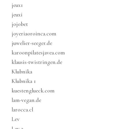
jeux1
jeuxi
jojobet
joyeriaoroinca.com
juwelier-seeger.de
karoonpilatesjavea.com
klausis-twistringen.de
Klubnika
Klubnika 1
kuestenglueck.com
lam-vegan.de
larocca.cl
Lev
Lev 2