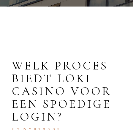
WELK PROCES
BIEDT LOKI
CASINO VOOR
EEN SPOEDIGE
LOGIN?
BY
NYX10602