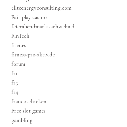
eliteenergyconsulting.com
Fair play casino
feierabendmarkt-schwelm.d
FinTech
fiser.es
fitness-pro-aktiv.de
forum
fr1
fr3
fr4
francoschicken
Free slot games
gambling