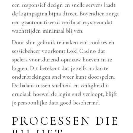
een responsief design en snelle servers laadt
de loginpagina bijna direct. Bovendien zorgt
een geautomatiseerd verificatiesysteem dat
wachttijden minimaal blijven.
Door slim gebruik te maken van cookies en
sessiebeheer voorkomt Loki Casino dat
spelers voortdurend opnieuw hoeven in te
loggen. Dit betekent dat je zelfs na korte
onderbrekingen snel weer kunt doorspelen.
De balans tussen snelheid en veiligheid is
cruciaal: hoewel de login snel verloopt, blijft
je persoonlijke data goed beschermd.
PROCESSEN DIE