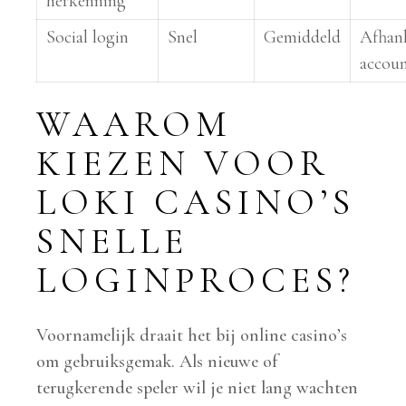
herkenning
Social login
Snel
Gemiddeld
Afhank
accou
WAAROM
KIEZEN VOOR
LOKI CASINO’S
SNELLE
LOGINPROCES?
Voornamelijk draait het bij online casino’s
om gebruiksgemak. Als nieuwe of
terugkerende speler wil je niet lang wachten